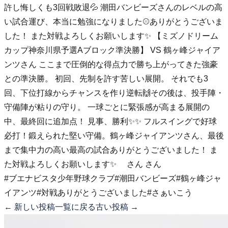
許し悔しくも3回戦敗退💦 潮田バンビーズさんのレベルの高
い試合運び、本当に勉強になりました⚾️ありがとうございま
した！ また対戦よろしくお願いします✨ 【ミズノドリーム
カップ神奈川県予選Aブロック準決勝】 VS 鶴ヶ峰ジャイア
ンツさん ここまで圧倒的な得点力で勝ち上がってきた強豪
との準決勝。 初回、先制を許す苦しい展開。 それでも3
回、下位打線からチャンスを作り逆転🙌その後は、投手陣・
守備陣が粘りの守り。 一球ごとに緊張感が高まる展開の
中、最終回に追加点！ 見事、勝利✨✨ フルスイングで好球
必打！鍛えられた堅い守備。鶴ヶ峰ジャイアンツさん、最後
まで集中力の高い最高の試合ありがとうございました！ ま
た対戦よろしくお願いします✨ さん さん
#ブエナビスタ少年野球クラブ
#潮田バンビーズ
#鶴ヶ峰ジャ
イアンツ
#対戦ありがとうございました
#さぁいこう
← 新しい投稿
一覧に戻る
古い投稿 →