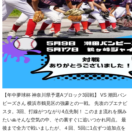
【年中夢球杯 神奈川県予選Aブロック3回戦】 VS 潮田バン
ビーズさん 横浜市鶴見区の強豪との一戦。 先攻のブエナビ
スタ。3回、打線がつながり4点先制！ このまま流れを掴み
たい🙏そんな空気の中、その裏すぐに追いつかれ同点。 最
後まで全力で戦いましたが、４回、5回に1点ずつ追加点を