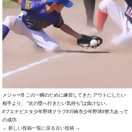
メジャーB この一瞬のために練習してきた アウトにしたい
相手より、 “次の塁へ行きたい気持ち”は負けない。
#ブエナビスタ少年野球クラブ
#川崎市少年野球
#努力あって
の成功
← 新しい投稿
一覧に戻る
古い投稿 →