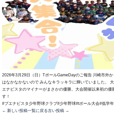
2026年3月29日（日）TボールGameDayのご報告 川
はなかなかないので みんなキラッキラに輝いていました。 
エナビスタのマイナーがまさかの優勝。大会開催以来初の優勝
す！
#ブエナビスタ少年野球クラブ
#少年野球
#tボール大会
#低学
← 新しい投稿
一覧に戻る
古い投稿 →