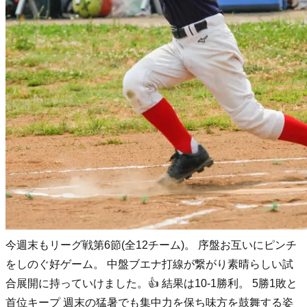
今週末もリーグ戦第6節(全12チーム)。 序盤お互いにピンチ
をしのぐ好ゲーム。 中盤ブエナ打線が繋がり素晴らしい試
合展開に持っていけました。👍 結果は10-1勝利。 5勝1敗と
首位キープ 週末の猛暑でも集中力を保ち味方を鼓舞する姿