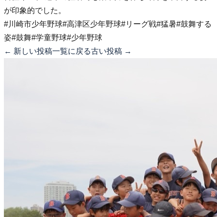
が印象的でした。
#川崎市少年野球
#高津区少年野球
#リーグ戦
#猛暑
#鼓舞する
姿
#鼓舞
#学童野球
#少年野球
← 新しい投稿
一覧に戻る
古い投稿 →