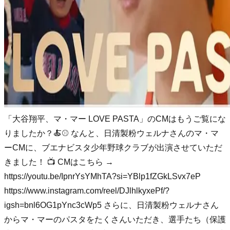
「大谷翔平、マ・マー LOVE PASTA」のCMはもうご覧にな
りましたか？🍝⚾️ なんと、日清製粉ウェルナさんのマ・マ
ーCMに、ブエナビスタ少年野球クラブが出演させていただ
きました！ 📺 CMはこちら →
https://youtu.be/IpnrYsYMhTA?si=YBlp1fZGkLSvx7eP
https://www.instagram.com/reel/DJlhlkyxePf/?
igsh=bnl6OG1pYnc3cWp5 さらに、日清製粉ウェルナさん
からマ・マーのパスタをたくさんいただき、選手たち（保護