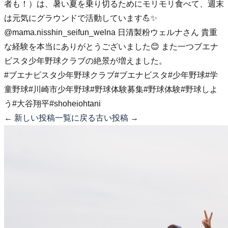
者も！）は、暑い夏を乗り切るためにモリモリ食べて、週末
は元気にグラウンドで活動しています💪✨
@mama.nisshin_seifun_welna 日清製粉ウェルナさん 貴重
な経験を本当にありがとうございました😊 また一つブエナ
ビスタ少年野球クラブの絶景が増えました。
#ブエナビスタ少年野球クラブ
#ブエナビスタ
#少年野球
#学
童野球
#川崎市少年野球
#野球体験募集
#野球体験
#野球しよ
う
#大谷翔平
#shoheiohtani
← 新しい投稿
一覧に戻る
古い投稿 →