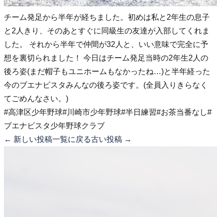
チーム発足から半年が経ちました。初めは私と2年生の息子
と2人きり、そのあとすぐに同級生の友達が入部してくれま
した。 それから半年で仲間が32人と、いい意味で完全に予
想を裏切られました！ 今日はチーム発足当時の2年生2人の
後ろ姿(まだ帽子もユニホームもなかったね…)と半年経った
今のブエナビスタみんなの後ろ姿です。(全員入りきらなく
てごめんなさい。)
#高津区少年野球
#川崎市少年野球
#半日練習
#お茶当番なし
#
ブエナビスタ少年野球クラブ
← 新しい投稿
一覧に戻る
古い投稿 →